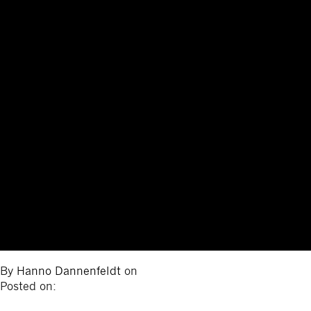
By
Hanno Dannenfeldt
on
Posted on: