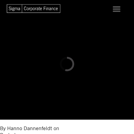
By
Hanno Dannenfeldt
on